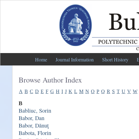
Home
Journal Information
Short History
E
Browse Author Index
A
B
C
D
E
F
G
H
I
J
K
L
M
N
O
P
Q
R
S
T
U
V
W
B
Babliuc, Sorin
Babor, Dan
Babor, Dănuţ
Babota, Florin