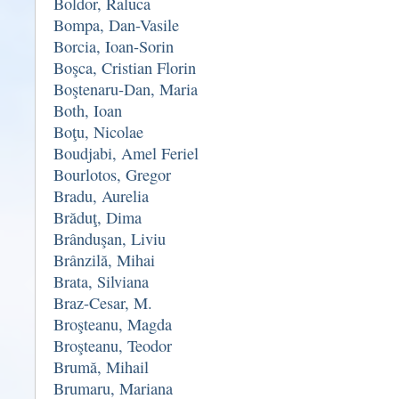
Boldor, Raluca
Bompa, Dan-Vasile
Borcia, Ioan-Sorin
Boşca, Cristian Florin
Boştenaru-Dan, Maria
Both, Ioan
Boţu, Nicolae
Boudjabi, Amel Feriel
Bourlotos, Gregor
Bradu, Aurelia
Brăduţ, Dima
Brânduşan, Liviu
Brânzilă, Mihai
Brata, Silviana
Braz-Cesar, M.
Broşteanu, Magda
Broşteanu, Teodor
Brumă, Mihail
Brumaru, Mariana